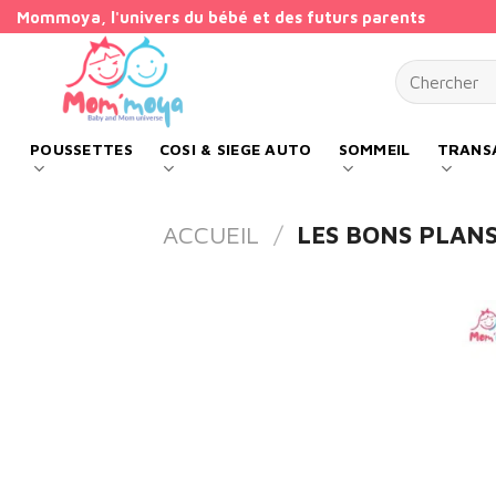
Passer
Mommoya, l'univers du bébé et des futurs parents
au
Recherche p
contenu
POUSSETTES
COSI & SIEGE AUTO
SOMMEIL
TRANSA
ACCUEIL
/
LES BONS PLAN