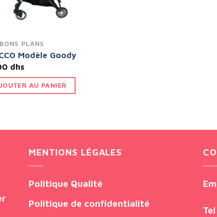
 BONS PLANS
CCO Modèle Goody
00
dhs
JOUTER AU PANIER
MENTIONS LÉGALES
CO
Politique Qualité
Em
er
Politique de confidentialité
Tel