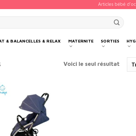
Articles bébé d’o
our :
T & BALANCELLES & RELAX
MATERNITE
SORTIES
HYG
Voici le seul résultat
S
Add to
wishlist