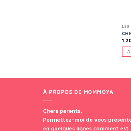
LES
CHI
1.2
A
À PROPOS DE MOMMOYA
Chers parents,
Permettez-moi de vous présent
en quelques lignes comment est