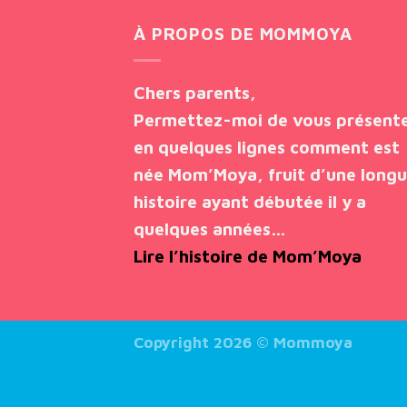
À PROPOS DE MOMMOYA
Chers parents,
Permettez-moi de vous présent
en quelques lignes comment est
née Mom’Moya, fruit d’une long
histoire ayant débutée il y a
quelques années…
Lire l’histoire de Mom’Moya
Copyright 2026 ©
Mommoya