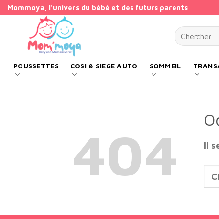
Passer
Mommoya, l'univers du bébé et des futurs parents
au
Recherche p
contenu
POUSSETTES
COSI & SIEGE AUTO
SOMMEIL
TRANSA
O
404
Il 