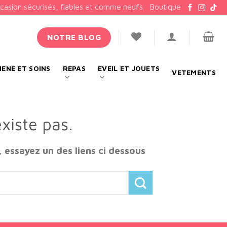
ccasion sécurisés, fiables et comme neufs
Boutique
NOTRE BLOG
IENE ET SOINS
REPAS
EVEIL ET JOUETS
VETEMENTS
xiste pas.
, essayez un des liens ci dessous