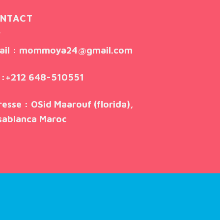
NTACT
ail
: mommoya24@gmail.com
:
+212 648-510551
resse
: OSid Maarouf (florida),
sablanca Maroc