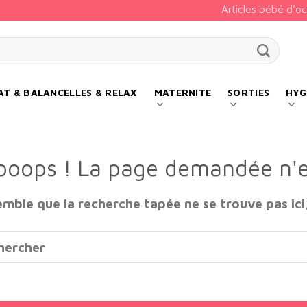
Articles bébé d’o
our :
T & BALANCELLES & RELAX
MATERNITE
SORTIES
HYG
ooops ! La page demandée n'e
semble que la recherche tapée ne se trouve pas ici