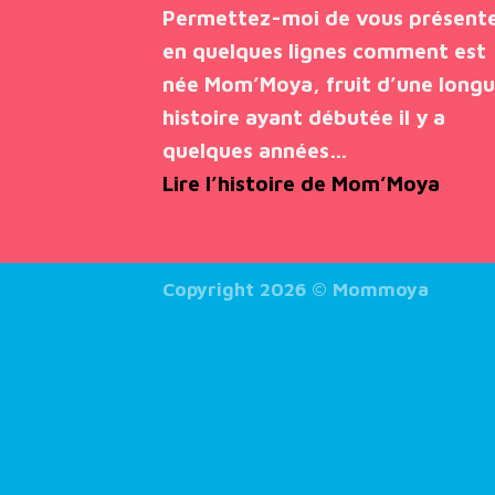
Permettez-moi de vous présent
en quelques lignes comment est
née Mom’Moya, fruit d’une long
histoire ayant débutée il y a
quelques années…
Lire l’histoire de Mom’Moya
Copyright 2026 ©
Mommoya