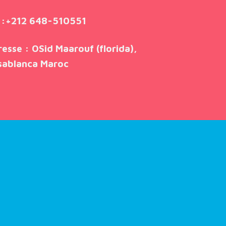
:
+212 648-510551
resse
: OSid Maarouf (florida),
sablanca Maroc