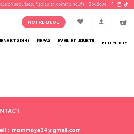
ccasion sécurisés, fiables et comme neufs
Boutique
NOTRE BLOG
IENE ET SOINS
REPAS
EVEIL ET JOUETS
VETEMENTS
NTACT
ail
: mommoya24@gmail.com