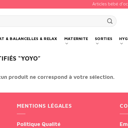
Articles bébé d’o
our :
T & BALANCELLES & RELAX
MATERNITE
SORTIES
HYG
IFIÉS “YOYO”
un produit ne correspond à votre sélection.
MENTIONS LÉGALES
CO
Politique Qualité
Em