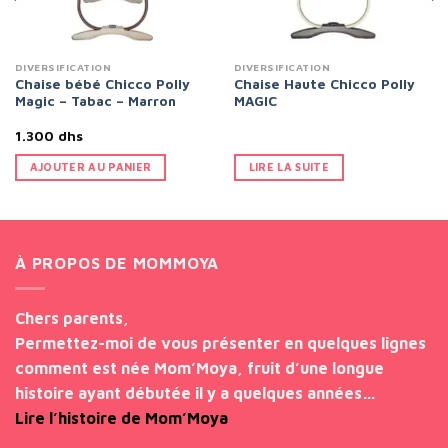
DIVERSIFICATION
DIVERSIFICATION
Chaise bébé Chicco Polly
Chaise Haute Chicco Polly
Magic – Tabac – Marron
MAGIC
1.300
dhs
AJOUTER AU PANIER
LIRE LA SUITE
À PROPOS DE MOMMOYA
Chers parents,
Permettez-moi de vous présenter en quelques lignes
comment est née Mom’Moya, fruit d’une longue
histoire ayant débutée il y a quelques années…
Lire l’histoire de Mom’Moya