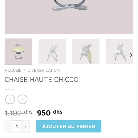
ACCUEIL
/
DIVERSIFICATION
CHAISE HAUTE CHICCO
Le
Le
1.100
dhs
950
dhs
prix
prix
quantité de CHAISE HAUTE CHICCO
initial
actuel
AJOUTER AU PANIER
était :
est :