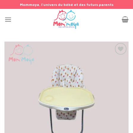
Passer
Mommoya, l'univers du bébé et des futurs parents
au
contenu
Add to
wishlist