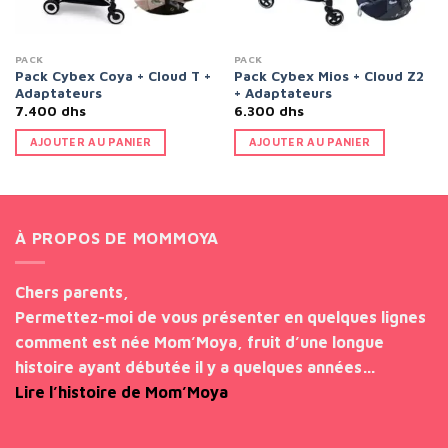
PACK
PACK
Pack Cybex Coya + Cloud T +
Pack Cybex Mios + Cloud Z2
Adaptateurs
+ Adaptateurs
7.400
dhs
6.300
dhs
AJOUTER AU PANIER
AJOUTER AU PANIER
s.
À PROPOS DE MOMMOYA
Chers parents,
Permettez-moi de vous présenter en quelques lignes
comment est née Mom’Moya, fruit d’une longue
histoire ayant débutée il y a quelques années…
Lire l’histoire de Mom’Moya