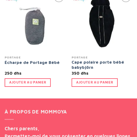
Add to
Add to
wishlist
wishlist
PORTAGE
PORTAGE
Cape polaire porte bébé
Écharpe de Portage Bébé
babybjörn
250
dhs
350
dhs
AJOUTER AU PANIER
AJOUTER AU PANIER
À PROPOS DE MOMMOYA
Chers parents,
Permettez-moi de vous présenter en quelques lignes