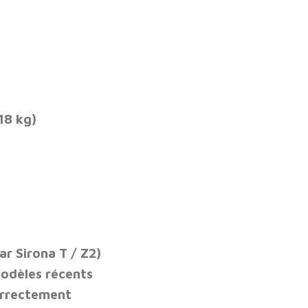
18 kg)
r Sirona T / Z2)
modèles récents
 correctement