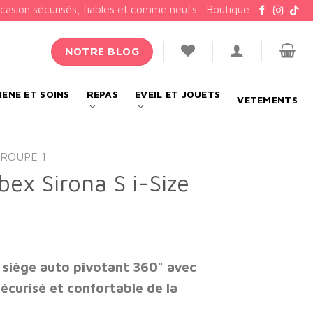
ccasion sécurisés, fiables et comme neufs
Boutique
NOTRE BLOG
IENE ET SOINS
REPAS
EVEIL ET JOUETS
VETEMENTS
GROUPE 1
bex Sirona S i-Size
: siège auto pivotant 360° avec
écurisé et confortable de la