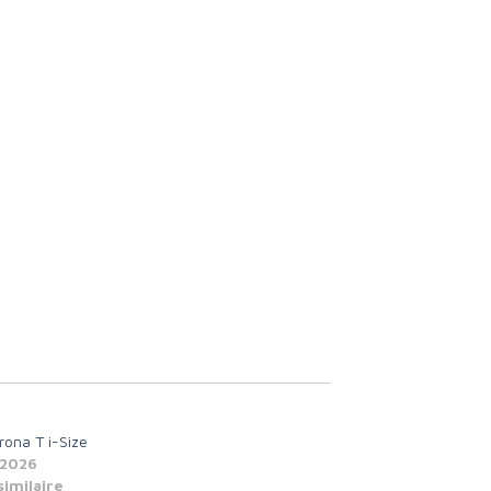
rona T i-Size
 2026
similaire