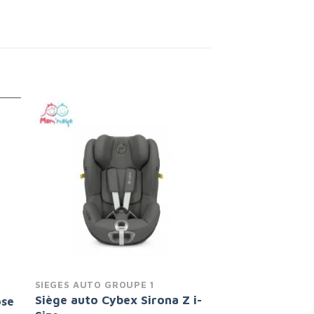
to
Add to
ist
wishlist
SIEGES AUTO GROUPE 1
Siège auto Cybex Sirona Z i-
ose