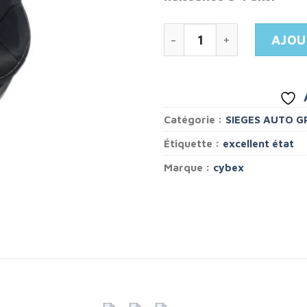
quantité de Siège auto C
AJOU
Catégorie :
SIEGES AUTO G
Étiquette :
excellent état
Marque :
cybex