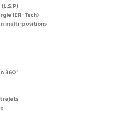
 (
L.S.P
)
ergie (ER-Tech)
on multi-positions
on 360°
trajets
se