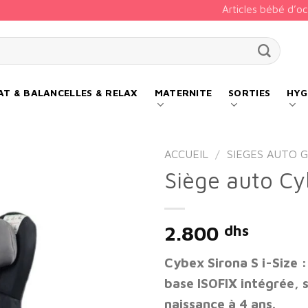
Articles bébé d’o
our :
T & BALANCELLES & RELAX
MATERNITE
SORTIES
HYG
ACCUEIL
/
SIEGES AUTO 
Siège auto Cy
Add to
2.800
dhs
wishlist
Cybex Sirona S i-Size 
base ISOFIX intégrée, s
naissance à 4 ans.