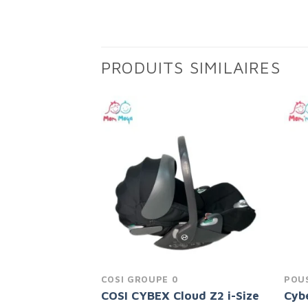
PRODUITS SIMILAIRES
Add to
Add to
wishlist
wishlist
OUSSETTES
COSI GROUPE 0
POU
X MIOS
COSI CYBEX Cloud Z2 i-Size
Cyb