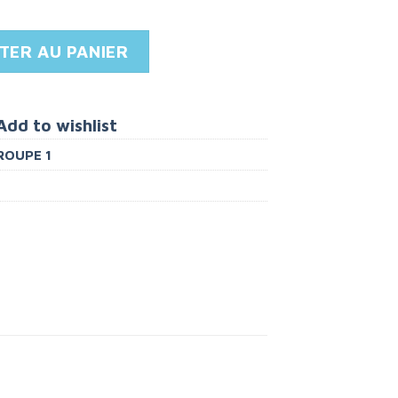
ybex Sirona S i-Size
TER AU PANIER
Add to wishlist
ROUPE 1