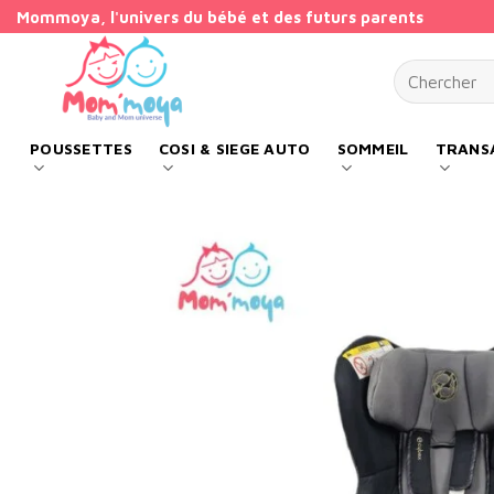
Passer
Mommoya, l'univers du bébé et des futurs parents
au
Recherche p
contenu
POUSSETTES
COSI & SIEGE AUTO
SOMMEIL
TRANSA