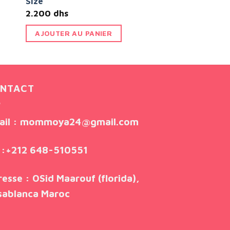
Size
2.200
dhs
AJOUTER AU PANIER
NTACT
ail
: mommoya24@gmail.com
:
+212 648-510551
resse
: OSid Maarouf (florida),
sablanca Maroc