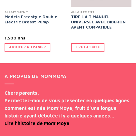
ALLAITEMENT
ALLAITEMENT
Medela Freestyle Double
TIRE-LAIT MANUEL
Electric Breast Pump
UNIVERSEL AVEC BIBERON
AVENT COMPATIBLE
1.500
dhs
AJOUTER AU PANIER
LIRE LA SUITE
À PROPOS DE MOMMOYA
Chers parents,
Permettez-moi de vous présenter en quelques lignes
comment est née Mom’Moya, fruit d’une longue
histoire ayant débutée il y a quelques années…
Lire l’histoire de Mom’Moya