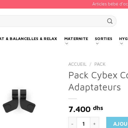
Articles bébé d’o
our :
T & BALANCELLES & RELAX
MATERNITE
SORTIES
HYG
ACCUEIL
/
PACK
Pack Cybex Co
Adaptateurs
Add to
wishlist
7.400
dhs
quantité de Pack Cybex 
AJOU