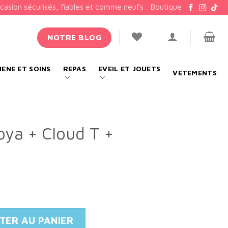
ccasion sécurisés, fiables et comme neufs
Boutique
NOTRE BLOG
IENE ET SOINS
REPAS
EVEIL ET JOUETS
VETEMENTS
ya + Cloud T +
Coya + Cloud T + Adaptateurs
TER AU PANIER