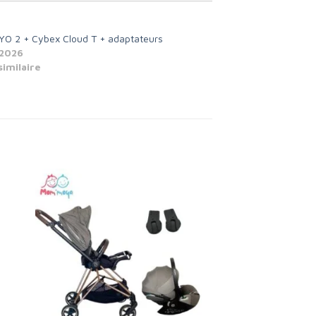
O 2 + Cybex Cloud T + adaptateurs
 2026
similaire
to
Add to
ist
wishlist