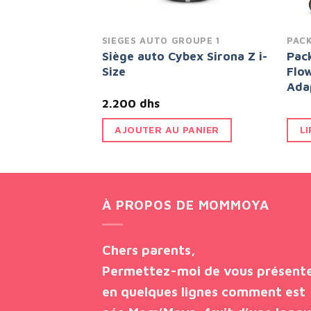
SIEGES AUTO GROUPE 1
PAC
Siège auto Cybex Sirona Z i-
Pac
ok Duo
Size
Flow
Ada
2.200
dhs
PANIER
AJOUTER AU PANIER
LI
À PROPOS DE MOMMOYA
Chers parents,
Permettez-moi de vous présent
en quelques lignes comment est