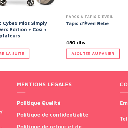
K
PARCS & TAPIS D'EVEIL
k Cybex Mios Simply
Tapis d’Éveil Bébé
ers Edition + Cosi +
ptateurs
450
dhs
RE LA SUITE
AJOUTER AU PANIER
MENTIONS LÉGALES
CO
Politique Qualité
Em
er
Politique de confidentialité
Tel
Politique de retour et de