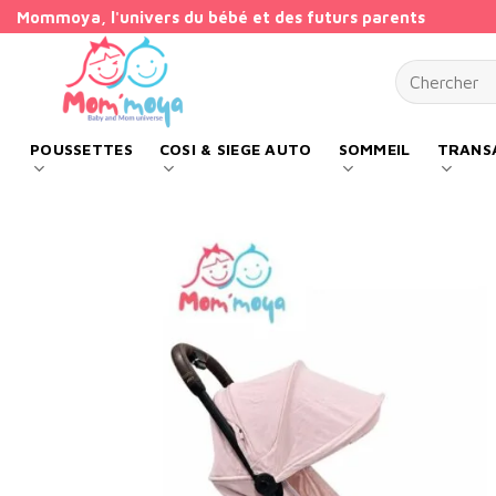
Passer
Mommoya, l'univers du bébé et des futurs parents
au
Recherche p
contenu
POUSSETTES
COSI & SIEGE AUTO
SOMMEIL
TRANSA