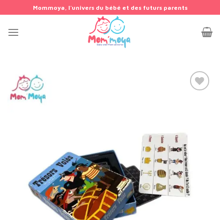
Passer
Mommoya, l'univers du bébé et des futurs parents
au
contenu
Add to
wishlist