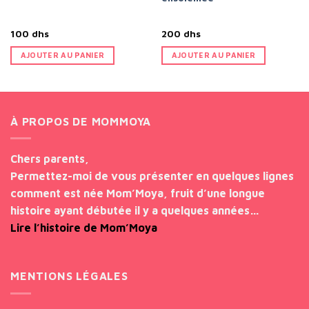
100
dhs
200
dhs
AJOUTER AU PANIER
AJOUTER AU PANIER
À PROPOS DE MOMMOYA
Chers parents,
Permettez-moi de vous présenter en quelques lignes
comment est née Mom’Moya, fruit d’une longue
histoire ayant débutée il y a quelques années…
Lire l’histoire de Mom’Moya
MENTIONS LÉGALES