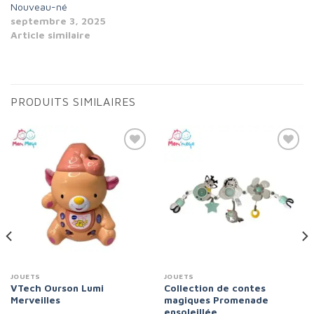
Nouveau-né
septembre 3, 2025
Article similaire
PRODUITS SIMILAIRES
Add to
Add to
wishlist
wishlist
JOUETS
JOUETS
VTech Ourson Lumi
Collection de contes
Merveilles
magiques Promenade
ensoleillée