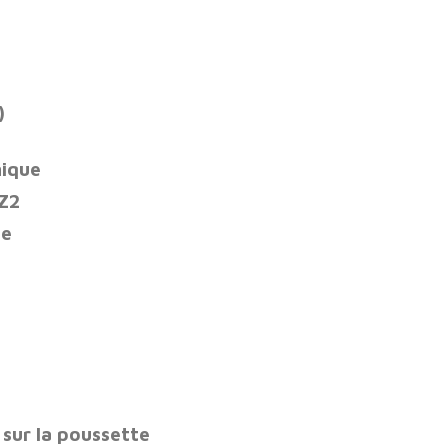
)
mique
Z2
ée
 sur la poussette