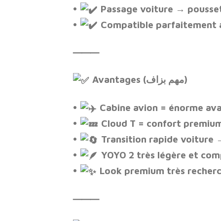
•
Passage voiture → poussett
•
Compatible parfaitement 
⸻
Avantages (مهم بزاف)
•
Cabine avion = énorme av
•
Cloud T = confort premiu
•
Transition rapide voiture
•
YOYO 2 très légère et co
•
Look premium très recher
⸻