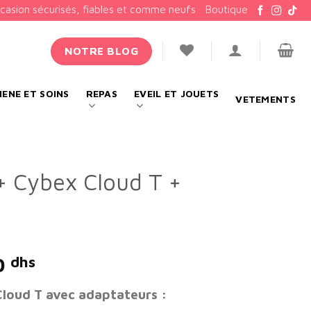
ccasion sécurisés, fiables et comme neufs
Boutique
NOTRE BLOG
IENE ET SOINS
REPAS
EVEIL ET JOUETS
VETEMENTS
+ Cybex Cloud T +
Le
0
dhs
prix
loud T avec adaptateurs :
l
actuel