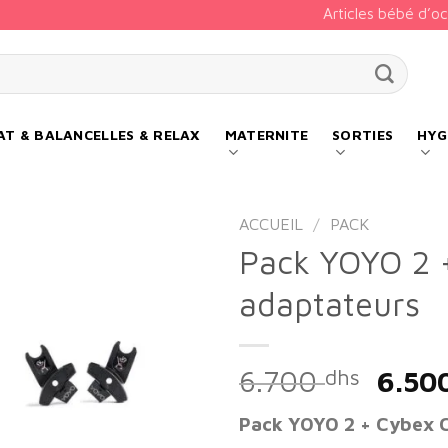
Articles bébé d’o
our :
T & BALANCELLES & RELAX
MATERNITE
SORTIES
HYG
ACCUEIL
/
PACK
Pack YOYO 2 
adaptateurs
Add to
wishlist
Le
6.700
dhs
6.50
prix
Pack YOYO 2 + Cybex C
initia