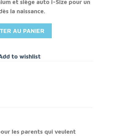
um et siège auto i-Size pour un
:
est :
dès la naissance.
 dhs.
6.500 dhs.
 + Cybex Cloud T + adaptateurs
TER AU PANIER
Add to wishlist
our les parents qui veulent