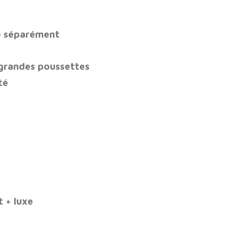
e séparément
 grandes poussettes
té
 + luxe