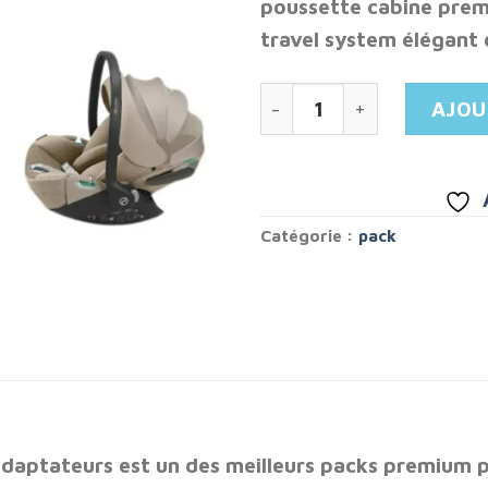
poussette cabine premi
était 
travel system élégant 
6.700
quantité de Pack YOYO 2
AJOU
Catégorie :
pack
adaptateurs
est un des meilleurs packs premium p