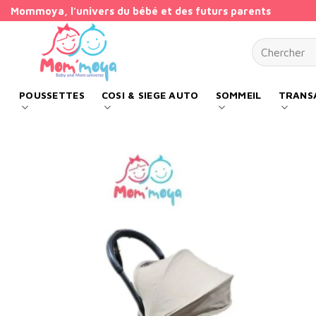
Passer
Mommoya, l'univers du bébé et des futurs parents
au
Recherche p
contenu
POUSSETTES
COSI & SIEGE AUTO
SOMMEIL
TRANSA