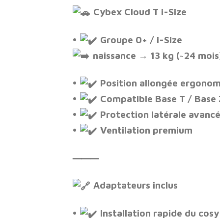
Cybex Cloud T i-Size
•
Groupe 0+ / i-Size
naissance → 13 kg (~24 mois
•
Position allongée ergono
•
Compatible Base T / Base 
•
Protection latérale avanc
•
Ventilation premium
⸻
Adaptateurs inclus
•
Installation rapide du cosy