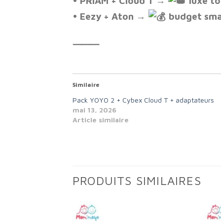
• PRIAM + Cloud T →
luxe to
• Eezy + Aton →
budget sma
⸻
Similaire
Pack YOYO 2 + Cybex Cloud T + adaptateurs
mai 13, 2026
Article similaire
PRODUITS SIMILAIRES