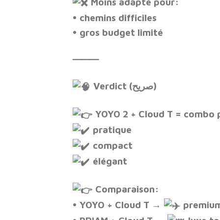
Moins adapté pour:
• chemins difficiles
• gros budget limité
⸻
Verdict (صريح)
YOYO 2 + Cloud T = combo 
pratique
compact
élégant
Comparaison:
• YOYO + Cloud T →
premium